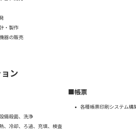
発
計・製作
機器の販売
ション
■帳票
各種帳票印刷システム構
設備殺菌、洗浄
熱、冷却、ろ過、充填、検査