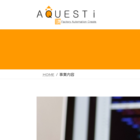
コ
ナ
ン
ビ
テ
ゲ
ン
ー
ツ
シ
へ
ョ
ス
ン
キ
に
ッ
移
プ
動
HOME
事業内容